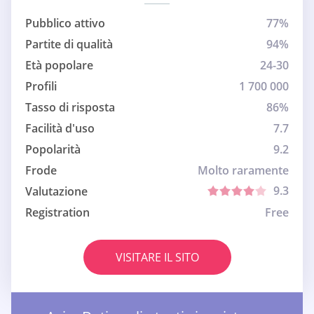
Pubblico attivo
77%
Partite di qualità
94%
Età popolare
24-30
Profili
1 700 000
Tasso di risposta
86%
Facilità d'uso
7.7
Popolarità
9.2
Frode
Molto raramente
9.3
Valutazione
Registration
Free
VISITARE IL SITO