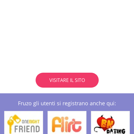
VISITARE IL SITO
Fruzo gli utenti si registrano anche qui: