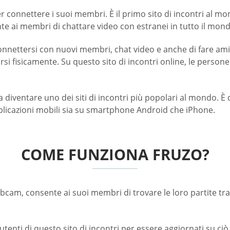
per connettere i suoi membri. È il primo sito di incontri al 
te ai membri di chattare video con estranei in tutto il mond
onnettersi con nuovi membri, chat video e anche di fare amic
i fisicamente. Su questo sito di incontri online, le persone 
 a diventare uno dei siti di incontri più popolari al mondo. 
plicazioni mobili sia su smartphone Android che iPhone.
COME FUNZIONA FRUZO?
bcam, consente ai suoi membri di trovare le loro partite tram
tenti di questo sito di incontri per essere aggiornati su c