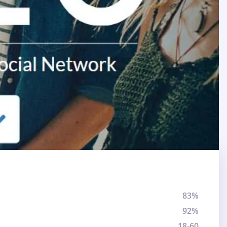
83%
92%
18-60