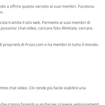
mondo a offrire questo servizio ai suoi membri. Funziona
o.
izia tramite il sito web. Permette ai suoi membri di
possono: chat video, caricare foto illimitate, cercare,
È di proprietà di Fruzo.com e ha membri in tutto il mondo.
ite chat video. Ciò rende più facile stabilire una
iò che stanno facendo e anche per ricevere aggiornamenti