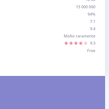
15 000 000
94%
7.1
9.4
Molto raramente
9.3
Free