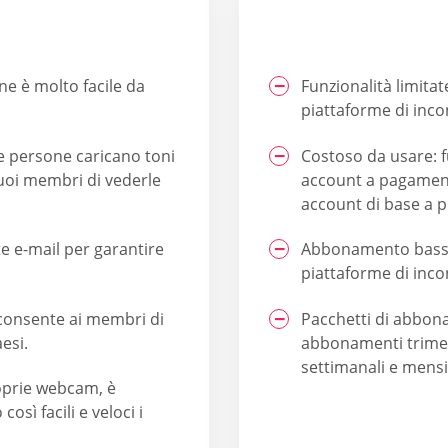
ne è molto facile da
Funzionalità limitat
piattaforme di incon
le persone caricano toni
Costoso da usare: f
 suoi membri di vederle
account a pagamento
account di base a p
ite e-mail per garantire
Abbonamento basso:
piattaforme di inco
 consente ai membri di
Pacchetti di abbonam
esi.
abbonamenti trimes
settimanali e mensil
roprie webcam, è
osì facili e veloci i