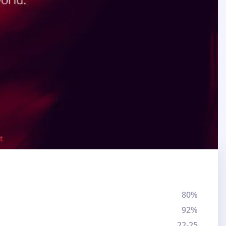
80%
92%
22-25