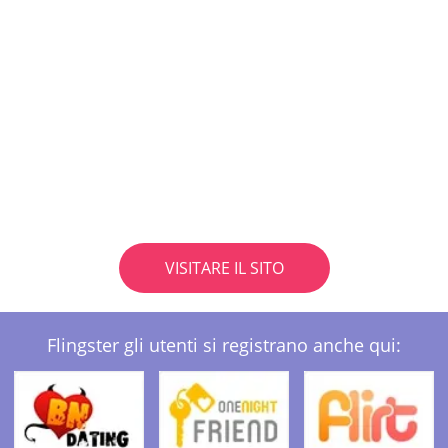
VISITARE IL SITO
Flingster gli utenti si registrano anche qui: