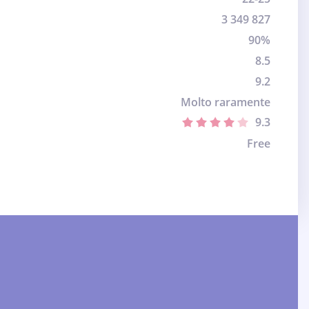
3 349 827
90%
8.5
9.2
Molto raramente
9.3
Free