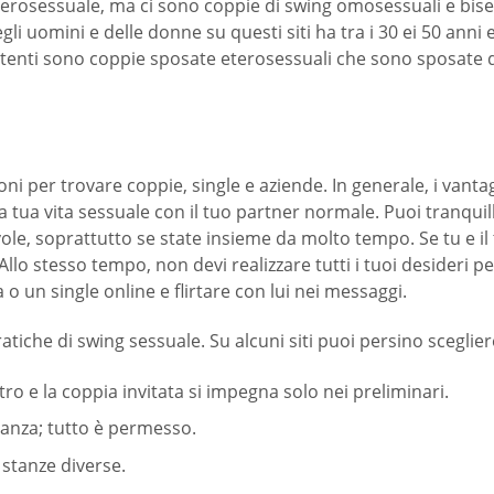
 eterosessuale, ma ci sono coppie di swing omosessuali e bise
degli uomini e delle donne su questi siti ha tra i 30 ei 50 an
 utenti sono coppie sposate eterosessuali che sono sposate d
i per trovare coppie, single e aziende. In generale, i vantaggi 
a tua vita sessuale con il tuo partner normale. Puoi tranqu
le, soprattutto se state insieme da molto tempo. Se tu e il t
Allo stesso tempo, non devi realizzare tutti i tuoi desideri 
a o un single online e flirtare con lui nei messaggi.
tiche di swing sessuale. Su alcuni siti puoi persino scegliere
ltro e la coppia invitata si impegna solo nei preliminari.
tanza; tutto è permesso.
stanze diverse.