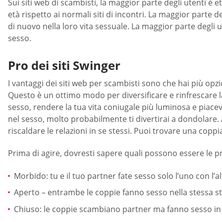
Sui siti web di scambisti, la maggior parte degli utenti è
età rispetto ai normali siti di incontri. La maggior parte 
di nuovo nella loro vita sessuale. La maggior parte degli
sesso.
Pro dei siti Swinger
I vantaggi dei siti web per scambisti sono che hai più opzion
Questo è un ottimo modo per diversificare e rinfrescare l
sesso, rendere la tua vita coniugale più luminosa e piacevo
nel sesso, molto probabilmente ti divertirai a dondolare. 
riscaldare le relazioni in se stessi. Puoi trovare una coppi
Prima di agire, dovresti sapere quali possono essere le pra
Morbido: tu e il tuo partner fate sesso solo l’uno con l’a
Aperto – entrambe le coppie fanno sesso nella stessa s
Chiuso: le coppie scambiano partner ma fanno sesso in 