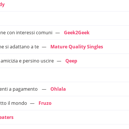
dy
one con interessi comuni
Geek2Geek
e si adattano a te
Mature Quality Singles
amicizia e persino uscire
Qeep
enti a pagamento
Ohlala
utto il mondo
Fruzo
eaters