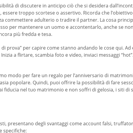
sibilità di discutere in anticipo ciò che si desidera dall’inco
 essere troppo scortese o assertivo. Ricorda che l’obiettivo 
a commettere adulterio o tradire il partner. La cosa princi
sso per mantenere un uomo e accontentarlo, anche se non v
ncora più fredda e tesa.
lità di prova” per capire come stanno andando le cose qui. Ad
nizia a flirtare, scambia foto e video, inviaci messaggi “hot”.
ttimo modo per fare un regalo per l’anniversario di matrimo
sia popolare. Quindi, puoi offrire la possibilità di fare se
ai fiducia nel tuo matrimonio e non soffri di gelosia, i siti 
bisti, presentano degli svantaggi come account falsi, truffatori, 
 specifiche: