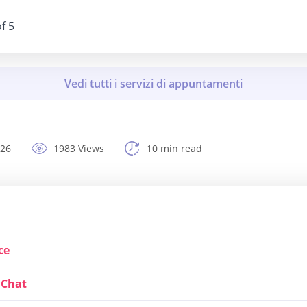
f 5
026
1983 Views
10 min read
ce
1Chat