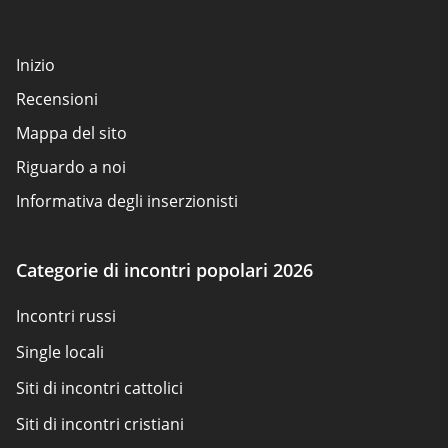
Inizio
Recensioni
Mappa del sito
Riguardo a noi
Informativa degli inserzionisti
Condizioni d'uso
Politica sui cookie
Categorie di incontri popolari 2026
Come valutiamo
Incontri russi
Contattaci
Single locali
Siti di incontri cattolici
Siti di incontri cristiani