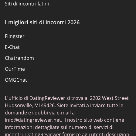
Siti di incontri latini
Siti di incontri per adulti
I migliori siti di incontri 2026
Siti scambisti
Flingster
Siti di incontri popolari
E-Chat
Siti di incontri
Chatrandom
App di incontri Elite
OurTime
Incontri classici
OMGChat
I migliori siti di incontri
Caffmos
Siti di incontri sessuali
L'ufficio di DatingReviewer si trova al 2202 West Street
Fruzo
Hudsonville, MI 49426. Siete invitati a inviare tutte le
Chat Avenue
domande e i dubbi via e-mail a
info@datingreviewer.net
. Il nostro sito web contiene
TenderMeets
informazioni dettagliate sul numero di servizi di
Chatspin
incontri. DatingReviewer fornisce agli utenti descrizioni