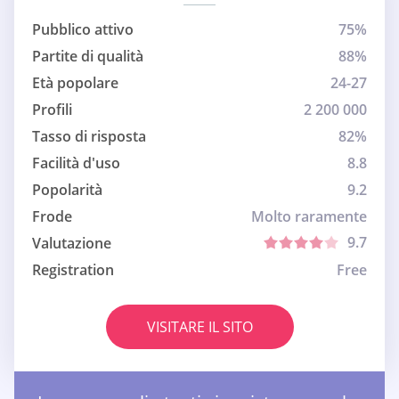
Pubblico attivo
75%
Partite di qualità
88%
Età popolare
24-27
Profili
2 200 000
Tasso di risposta
82%
Facilità d'uso
8.8
Popolarità
9.2
Frode
Molto raramente
9.7
Valutazione
Registration
Free
VISITARE IL SITO