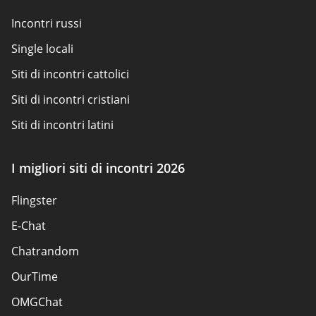
Come valutiamo
Incontri russi
Contattaci
Single locali
Siti di incontri cattolici
Siti di incontri cristiani
Siti di incontri latini
Siti di incontri per adulti
I migliori siti di incontri 2026
Siti scambisti
Flingster
Siti di incontri popolari
E-Chat
Siti di incontri
Chatrandom
App di incontri Elite
OurTime
Incontri classici
OMGChat
I migliori siti di incontri