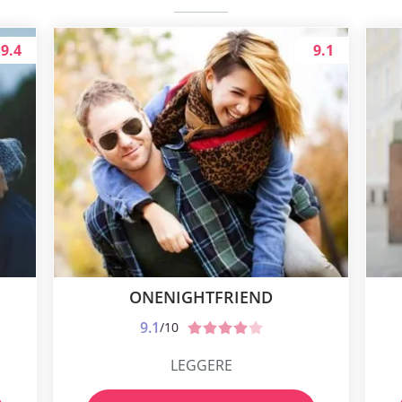
9.4
9.1
ONENIGHTFRIEND
9.1
/10
LEGGERE