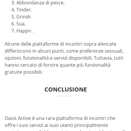
prima di condividere qualsiasi informazione con loro.
Gli sviluppatori della community hanno persino
preparato una sezione separata piena di consigli per
appuntamenti sicuri. Ti consigliano di esaminarli prima
di iniziare ad uscire online.
ALTERNATIVE E CONCORRENTI
Oasis Active è una piattaforma regolare che offre alle
persone comuni; ha centinaia e centinaia di
concorrenti e alternative. Tuttavia, ci sono pochissimi
siti Web che possono competere con esso in termini di
prezzi. Abbiamo cercato di trovare le alternative più
vicine a Oasis Active e abbiamo creato il seguente
elenco:
OkCupid.
Cerniera.