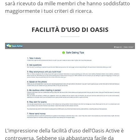
sarà ricevuto da mille membri che hanno soddisfatto
maggiormente i tuoi criteri di ricerca.
FACILITÀ D’USO DI OASIS
L’impressione della facilità d’uso dell’Oasis Active è
controversa. Sebbene sia abbastanza facile da