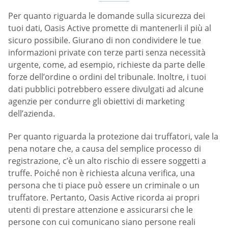
cinque giorni, quindi è impossibile utilizzarlo
quotidianamente. Come puoi vedere, i prezzi sono
molto bassi e alla portata di tutti coloro che vogliono
provare.
Annullamento dell’abbonamento
Poiché la piattaforma è insolita in termini di
abbonamento e prezzi e mina solo le basse spese, non
è possibile annullare l’abbonamento. Inoltre, è
improbabile che qualcuno decida di annullare un
abbonamento senza aggiunta di propria volontà.
Soprattutto tenendo presente il fatto che non verrà
concesso un rimborso.
SICUREZZA SICUREZZA