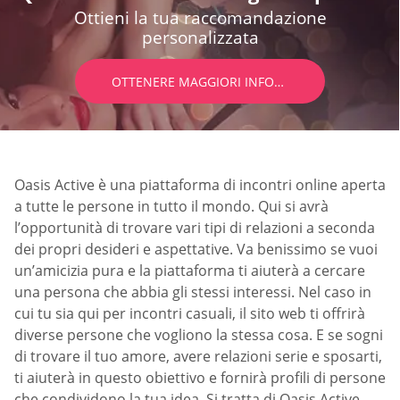
Ottieni la tua raccomandazione
personalizzata
OTTENERE MAGGIORI INFORMAZIONI
Oasis Active è una piattaforma di incontri online aperta
a tutte le persone in tutto il mondo. Qui si avrà
l’opportunità di trovare vari tipi di relazioni a seconda
dei propri desideri e aspettative. Va benissimo se vuoi
un’amicizia pura e la piattaforma ti aiuterà a cercare
una persona che abbia gli stessi interessi. Nel caso in
cui tu sia qui per incontri casuali, il sito web ti offrirà
diverse persone che vogliono la stessa cosa. E se sogni
di trovare il tuo amore, avere relazioni serie e sposarti,
ti aiuterà in questo obiettivo e fornirà profili di persone
che condividono la tua idea. Si tratta di Oasis Active.