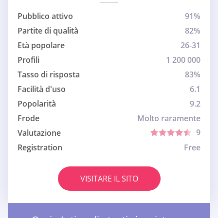
Pubblico attivo
91%
Partite di qualità
82%
Età popolare
26-31
Profili
1 200 000
Tasso di risposta
83%
Facilità d'uso
6.1
Popolarità
9.2
Frode
Molto raramente
9
Valutazione
Registration
Free
VISITARE IL SITO