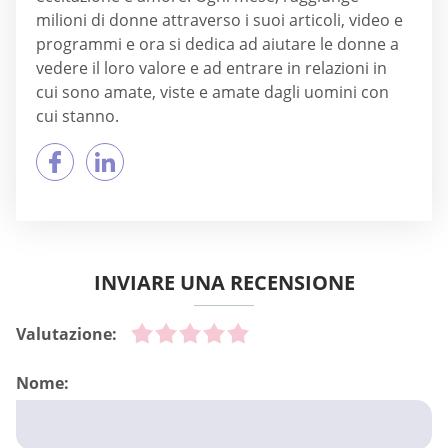
gratuitamente. Sebbene ci siano alcuni problemi con il
design, i filtri di ricerca e il numero di profili falsi, vale
comunque la pena provare. Contiene tutte le
funzionalità essenziali necessarie per trovare un amico
o un compagno di vita e non devi pagare un solo
dollaro per loro. Tuttavia, puoi sempre rendere la tua
esperienza più divertente con diverse funzionalità a
pagamento. Il nostro verdetto: Oasis Active merita una
possibilità!
Matteo Costa
MS, RD e scrittore
Dal 2005, Matthew aiuta uomini e donne ad
entrare ea mantenere relazioni piene di passione,
eccitazione e amore. Ogni mese, raggiunge