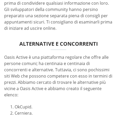
Per quanto riguarda le domande sulla sicurezza dei
tuoi dati, Oasis Active promette di mantenerli il più al
sicuro possibile. Giurano di non condividere le tue
informazioni private con terze parti senza necessità
urgente, come, ad esempio, richieste da parte delle
forze dell’ordine o ordini del tribunale. Inoltre, i tuoi
dati pubblici potrebbero essere divulgati ad alcune
agenzie per condurre gli obiettivi di marketing
dell’azienda.
Per quanto riguarda la protezione dai truffatori, vale la
pena notare che, a causa del semplice processo di
registrazione, c’è un alto rischio di essere soggetti a
truffe. Poiché non è richiesta alcuna verifica, una
persona che ti piace può essere un criminale o un
truffatore. Pertanto, Oasis Active ricorda ai propri
utenti di prestare attenzione e assicurarsi che le
persone con cui comunicano siano persone reali