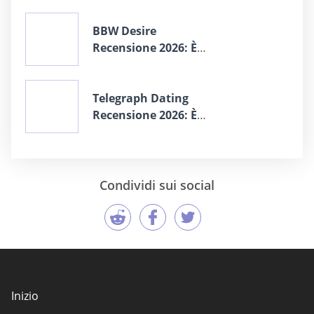
ULTIME RECENSIONI
FlirtyMature
Recensione 2026: È
un Sito di Incontri
Legittimo?
TSdates Recensione:
È un Sito di Incontri
Legittimo?
Tinder Recensione
2026: È un App di
Incontri Legittimo?