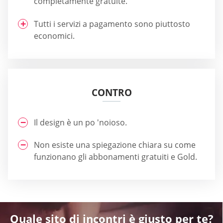
completamente gratuite.
Tutti i servizi a pagamento sono piuttosto
economici.
CONTRO
Il design è un po 'noioso.
Non esiste una spiegazione chiara su come
funzionano gli abbonamenti gratuiti e Gold.
Quale sito di incontri è giusto per te?