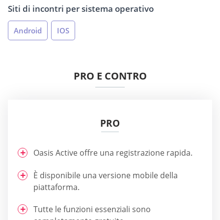
Siti di incontri per sistema operativo
Android
IOS
PRO E CONTRO
PRO
Oasis Active offre una registrazione rapida.
È disponibile una versione mobile della
piattaforma.
Tutte le funzioni essenziali sono