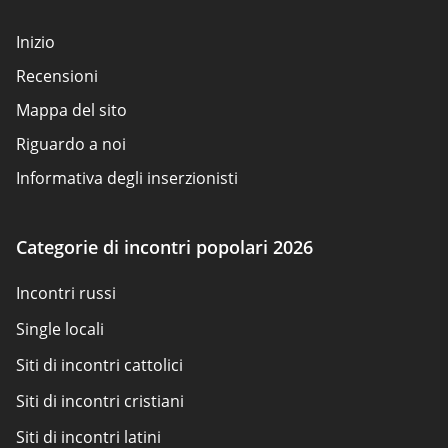
Inizio
Recensioni
Mappa del sito
Riguardo a noi
Informativa degli inserzionisti
Condizioni d'uso
Politica sui cookie
Categorie di incontri popolari 2026
Come valutiamo
Incontri russi
Contattaci
Single locali
Siti di incontri cattolici
Siti di incontri cristiani
Siti di incontri latini