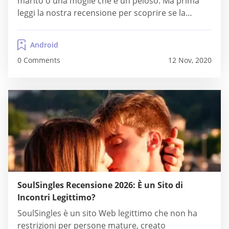
marito o una moglie che è un peloso. Ma prima
leggi la nostra recensione per scoprire se la
piattaforma è giusta per te! Nonostante tutte le
carenze, i pro superano i contro. Ferzu fornisce...
Android
0 Comments
12 Nov, 2020
SoulSingles Recensione 2026: È un Sito di
Incontri Legittimo?
SoulSingles è un sito Web legittimo che non ha
restrizioni per persone mature, creato