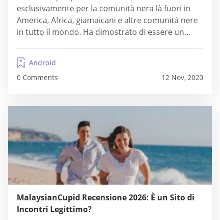
esclusivamente per la comunità nera là fuori in
America, Africa, giamaicani e altre comunità nere
in tutto il mondo. Ha dimostrato di essere un
successo per loro, il che ha aiutato molti single
neri a ottenere la loro anima gemella desiderata.
Android
SoulSingles è stato progettato in...
0 Comments
12 Nov, 2020
MalaysianCupid Recensione 2026: È un Sito di
Incontri Legittimo?