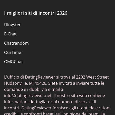
Siti di incontri per adulti
I migliori siti di incontri 2026
Siti scambisti
Flingster
Siti di incontri popolari
E-Chat
Siti di incontri
Chatrandom
App di incontri Elite
OurTime
Incontri classici
OMGChat
I migliori siti di incontri
Caffmos
Siti di incontri sessuali
L'ufficio di DatingReviewer si trova al 2202 West Street
Fruzo
Hudsonville, MI 49426. Siete invitati a inviare tutte le
Chat Avenue
domande e i dubbi via e-mail a
info@datingreviewer.net
. Il nostro sito web contiene
TenderMeets
informazioni dettagliate sul numero di servizi di
Chatspin
incontri. DatingReviewer fornisce agli utenti descrizioni
credibili e confronti basati sull'opinione del team. La