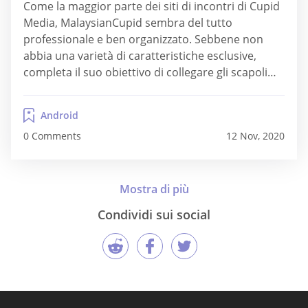
Come la maggior parte dei siti di incontri di Cupid
Media, MalaysianCupid sembra del tutto
professionale e ben organizzato. Sebbene non
abbia una varietà di caratteristiche esclusive,
completa il suo obiettivo di collegare gli scapoli
occidentali all'addio al nubilato malese. In questa
recensione di MalaysianCupid, puoi conoscere
Android
tutte le caratteristiche principali, così puoi
0 Comments
12 Nov, 2020
concludere se la piattaforma vale il tuo...
Condividi sui social