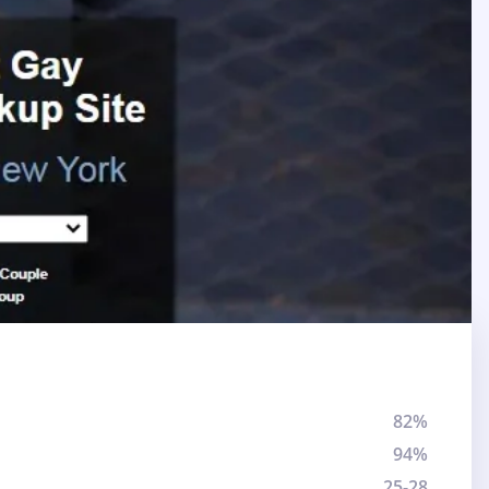
82%
94%
25-28