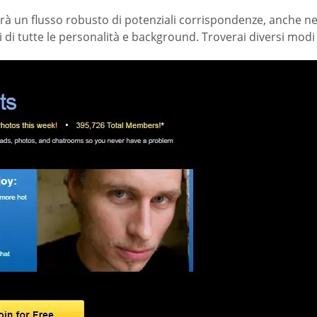
rà un flusso robusto di potenziali corrispondenze, anche nei l
i tutte le personalità e background. Troverai diversi modi p