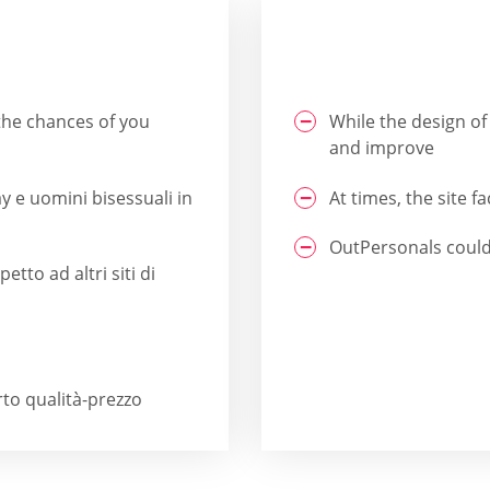
 the chances of you
While the design of 
and improve
 e uomini bisessuali in
At times, the site 
OutPersonals could
etto ad altri siti di
o qualità-prezzo