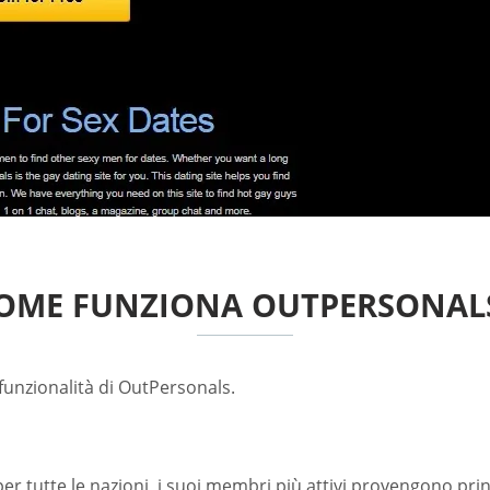
OME FUNZIONA OUTPERSONAL
 funzionalità di OutPersonals.
r tutte le nazioni, i suoi membri più attivi provengono princ