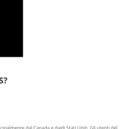
S?
ipalmente dal Canada e dagli Stati Uniti. Gli utenti del