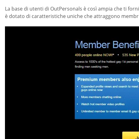
La base di utenti di OutPersonals è così ampia che ti forni
è dotato di caratteristiche uniche che attraggono membri d