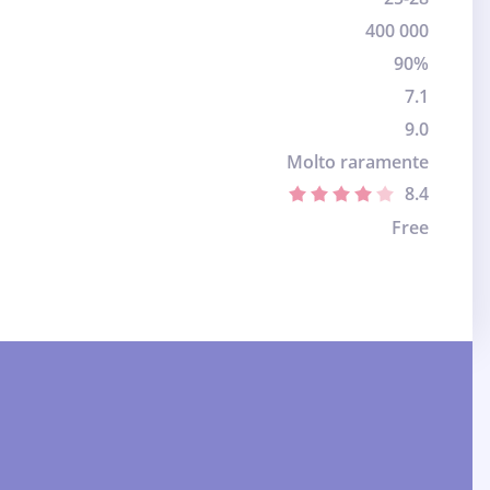
400 000
90%
7.1
9.0
Molto raramente
8.4
Free