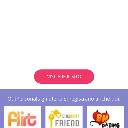
VISITARE IL SITO
OutPersonals gli utenti si registrano anche qui: