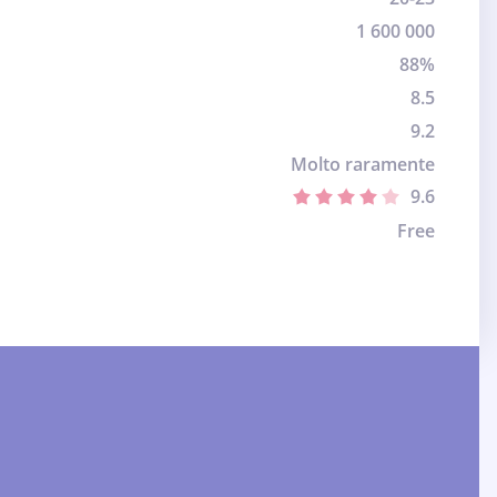
1 600 000
88%
8.5
9.2
Molto raramente
9.6
Free