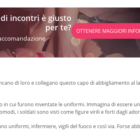
di incontri è giusto
per te?
OTTENERE MAGGIORI INFO
 raccomandazione
ncano di loro e collegano questo capo di abbigliamento al l
rno in cui furono inventate le uniformi. Immagina di essere u
comodi, i soldati sono visti come figure virili e forti dagli ado
 uniformi, infermiere, vigili del fuoco e così via. Forse ab