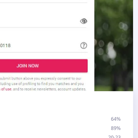
64%
89%
20-23