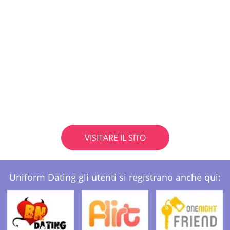
VISITARE IL SITO
Uniform Dating gli utenti si registrano anche qui: