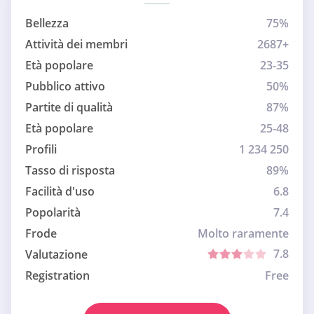
Bellezza
75%
Attività dei membri
2687+
Età popolare
23-35
Pubblico attivo
50%
Partite di qualità
87%
Età popolare
25-48
Profili
1 234 250
Tasso di risposta
89%
Facilità d'uso
6.8
Popolarità
7.4
Frode
Molto raramente
7.8
Valutazione
Registration
Free