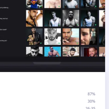
87%
30%
26-35