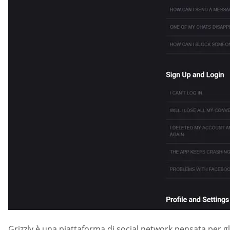
Grizzly è una piattaforma di social network pensata per gli