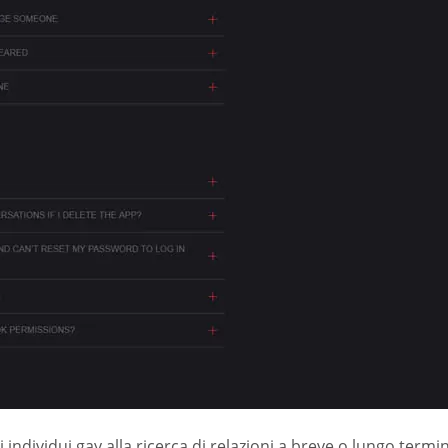
 individui gay alla ricerca di relazioni a breve o lungo term