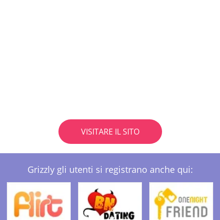
VISITARE IL SITO
Grizzly gli utenti si registrano anche qui: