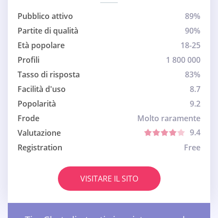
Pubblico attivo
89%
Partite di qualità
90%
Età popolare
18-25
Profili
1 800 000
Tasso di risposta
83%
Facilità d'uso
8.7
Popolarità
9.2
Frode
Molto raramente
9.4
Valutazione
Registration
Free
VISITARE IL SITO