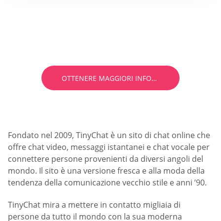
Quale sito di incontri è giusto per te?
Ottieni la tua raccomandazione
personalizzata
OTTENERE MAGGIORI INFORMAZIONI
Fondato nel 2009, TinyChat è un sito di chat online che
offre chat video, messaggi istantanei e chat vocale per
connettere persone provenienti da diversi angoli del
mondo. Il sito è una versione fresca e alla moda della
tendenza della comunicazione vecchio stile e anni ’90.
TinyChat mira a mettere in contatto migliaia di
persone da tutto il mondo con la sua moderna