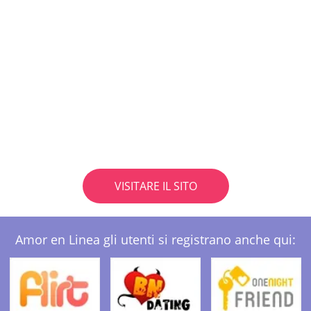
VISITARE IL SITO
Amor en Linea gli utenti si registrano anche qui: