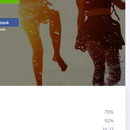
70%
92%
24-27