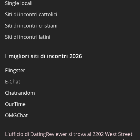
Single locali
Siti di incontri cattolici
Siti di incontri cristiani
Siti di incontri latini
Siti di incontri per adulti
I migliori siti di incontri 2026
Siti scambisti
Flingster
Siti di incontri popolari
E-Chat
Siti di incontri
Chatrandom
App di incontri Elite
OurTime
Incontri classici
OMGChat
I migliori siti di incontri
Caffmos
Siti di incontri sessuali
L'ufficio di DatingReviewer si trova al 2202 West Street
Fruzo