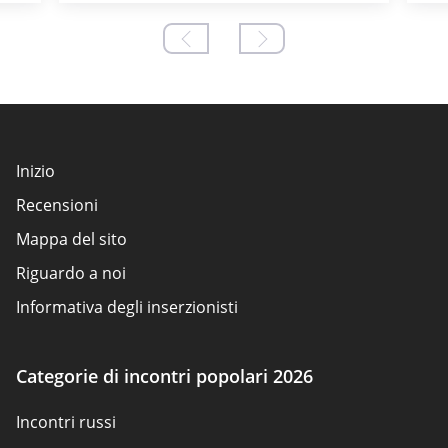
Inizio
Recensioni
Mappa del sito
Riguardo a noi
Informativa degli inserzionisti
Condizioni d'uso
Politica sui cookie
Categorie di incontri popolari 2026
Come valutiamo
Incontri russi
Contattaci