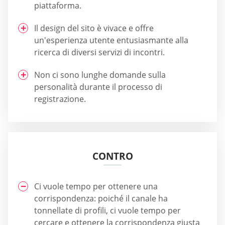
piattaforma.
Il design del sito è vivace e offre
un'esperienza utente entusiasmante alla
ricerca di diversi servizi di incontri.
Non ci sono lunghe domande sulla
personalità durante il processo di
registrazione.
CONTRO
Ci vuole tempo per ottenere una
corrispondenza: poiché il canale ha
tonnellate di profili, ci vuole tempo per
cercare e ottenere la corrispondenza giusta