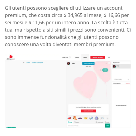
Gli utenti possono scegliere di utilizzare un account
premium, che costa circa $ 34,965 al mese, $ 16,66 per
sei mesi e $ 11,66 per un intero anno. La scelta è tutta
tua, ma rispetto a siti simili i prezzi sono convenienti. Ci
sono immense funzionalità che gli utenti possono
conoscere una volta diventati membri premium.