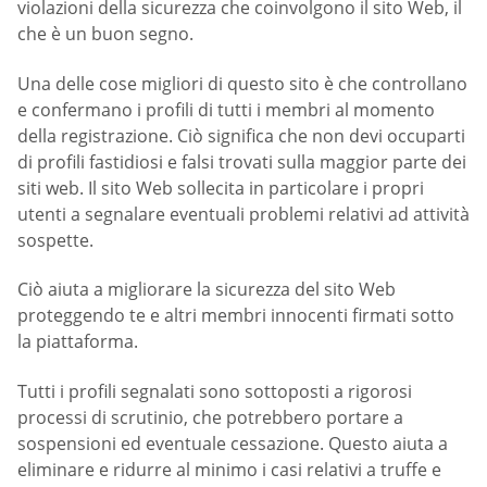
violazioni della sicurezza che coinvolgono il sito Web, il
che è un buon segno.
Una delle cose migliori di questo sito è che controllano
e confermano i profili di tutti i membri al momento
della registrazione. Ciò significa che non devi occuparti
di profili fastidiosi e falsi trovati sulla maggior parte dei
siti web. Il sito Web sollecita in particolare i propri
utenti a segnalare eventuali problemi relativi ad attività
sospette.
Ciò aiuta a migliorare la sicurezza del sito Web
proteggendo te e altri membri innocenti firmati sotto
la piattaforma.
Tutti i profili segnalati sono sottoposti a rigorosi
processi di scrutinio, che potrebbero portare a
sospensioni ed eventuale cessazione. Questo aiuta a
eliminare e ridurre al minimo i casi relativi a truffe e