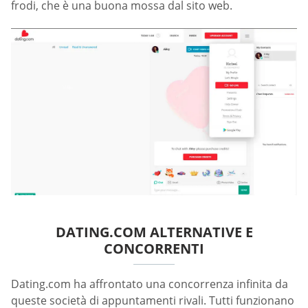
frodi, che è una buona mossa dal sito web.
DATING.COM ALTERNATIVE E
CONCORRENTI
Dating.com ha affrontato una concorrenza infinita da
queste società di appuntamenti rivali. Tutti funzionano