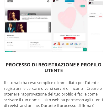
PROCESSO DI REGISTRAZIONE E PROFILO
UTENTE
Il sito web ha reso semplice e immediato per l’utente
registrarsi e cercare diversi servizi di incontri. Creare e
ottenere l’approvazione del tuo profilo è facile come
scrivere il tuo nome. Il sito web ha permesso agli utenti
di registrarsi online. Durante il processo di firma è