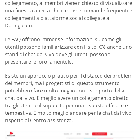
collegamento, ai membri viene richiesto di visualizzare
una finestra aperta che contiene domande frequenti e
collegamenti a piattaforme social collegate a
Dating.com.
Le FAQ offrono immense informazioni su come gli
utenti possono familiarizzare con il sito. C’è anche uno
stand di chat dal vivo dove gli utenti possono
presentare le loro lamentele.
Esiste un approccio pratico per il distacco dei problemi
dei membri, ma i progettisti di questo strumento
potrebbero fare molto meglio con il supporto della
chat dal vivo. È meglio avere un collegamento diretto
tra gli utenti e il supporto per una risposta efficace e
tempestiva. È molto meglio andare per la chat dal vivo
rispetto al Centro assistenza.