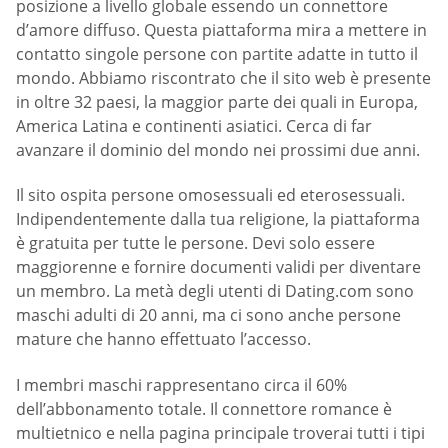
posizione a livello globale essendo un connettore
d’amore diffuso. Questa piattaforma mira a mettere in
contatto singole persone con partite adatte in tutto il
mondo. Abbiamo riscontrato che il sito web è presente
in oltre 32 paesi, la maggior parte dei quali in Europa,
America Latina e continenti asiatici. Cerca di far
avanzare il dominio del mondo nei prossimi due anni.
Il sito ospita persone omosessuali ed eterosessuali.
Indipendentemente dalla tua religione, la piattaforma
è gratuita per tutte le persone. Devi solo essere
maggiorenne e fornire documenti validi per diventare
un membro. La metà degli utenti di Dating.com sono
maschi adulti di 20 anni, ma ci sono anche persone
mature che hanno effettuato l’accesso.
I membri maschi rappresentano circa il 60%
dell’abbonamento totale. Il connettore romance è
multietnico e nella pagina principale troverai tutti i tipi