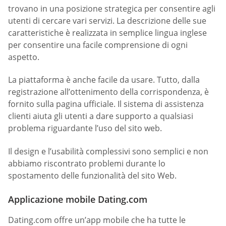
trovano in una posizione strategica per consentire agli
utenti di cercare vari servizi. La descrizione delle sue
caratteristiche è realizzata in semplice lingua inglese
per consentire una facile comprensione di ogni
aspetto.
La piattaforma è anche facile da usare. Tutto, dalla
registrazione all’ottenimento della corrispondenza, è
fornito sulla pagina ufficiale. Il sistema di assistenza
clienti aiuta gli utenti a dare supporto a qualsiasi
problema riguardante l’uso del sito web.
Il design e l’usabilità complessivi sono semplici e non
abbiamo riscontrato problemi durante lo
spostamento delle funzionalità del sito Web.
Applicazione mobile Dating.com
Dating.com offre un’app mobile che ha tutte le