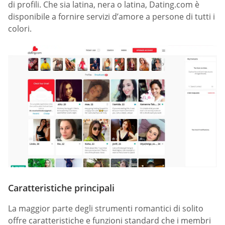
di profili. Che sia latina, nera o latina, Dating.com è
disponibile a fornire servizi d’amore a persone di tutti i
colori.
Caratteristiche principali
La maggior parte degli strumenti romantici di solito
offre caratteristiche e funzioni standard che i membri