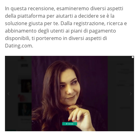
In questa recensione, esamineremo diversi aspetti
della piattaforma per aiutarti a decidere se è la
soluzione giusta per te. Dalla registrazione, ricerca e
abbinamento degli utenti ai piani di pagamento
disponibili, ti porteremo in diversi aspetti di
Dating.com.