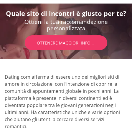
Quale sito di incontri è giusto per te?
Ottieni la tua raccomandazione
personalizzata
OTTENERE MAGGIORI INFORMAZIONI
Dating.com afferma di essere uno dei migliori siti di
amore in circolazione, con l’intenzione di coprire la
comunità di appuntamenti globale in pochi anni. La
piattaforma è presente in diversi continenti ed è
diventata popolare tra le giovani generazioni negli
ultimi anni. Ha caratteristiche uniche e varie opzioni
che aiutano gli utenti a cercare diversi servizi
romantici.