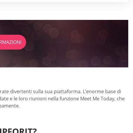
RMAZIONI
serate divertenti sulla sua piattaforma. L’enorme base di
ate e le loro riunioni nella funzione Meet Me Today, che
neamente.
UPFORIT?