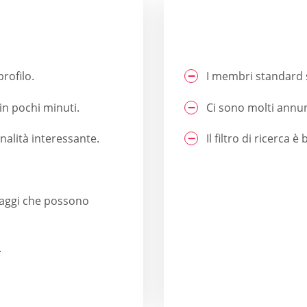
rofilo.
I membri standard s
in pochi minuti.
Ci sono molti annu
nalità interessante.
Il filtro di ricerca è 
saggi che possono
.