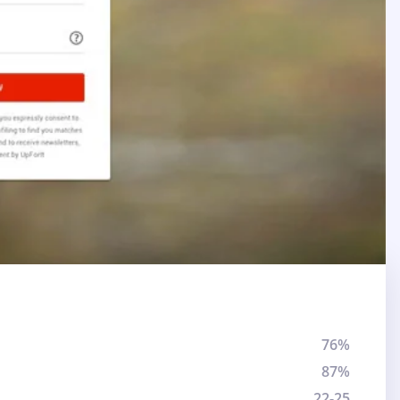
76%
87%
22-25