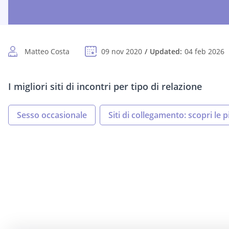
Matteo Costa
09 nov 2020
Updated:
04 feb 2026
I migliori siti di incontri per tipo di relazione
Sesso occasionale
Siti di collegamento: scopri le 