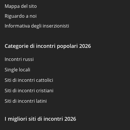
Mappa del sito
Riguardo a noi
Informativa degli inserzionisti
Condizioni d'uso
Politica sui cookie
Categorie di incontri popolari 2026
Come valutiamo
Incontri russi
Contattaci
Single locali
Siti di incontri cattolici
Siti di incontri cristiani
Siti di incontri latini
Siti di incontri per adulti
I migliori siti di incontri 2026
Siti scambisti