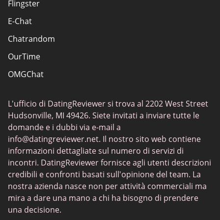
Flingster
Siti di incontri popolari
E-Chat
Siti di incontri
Chatrandom
App di incontri Elite
OurTime
Incontri classici
OMGChat
I migliori siti di incontri
Caffmos
Siti di incontri sessuali
L'ufficio di DatingReviewer si trova al 2202 West Street
Fruzo
Hudsonville, MI 49426. Siete invitati a inviare tutte le
Chat Avenue
domande e i dubbi via e-mail a
info@datingreviewer.net
. Il nostro sito web contiene
TenderMeets
informazioni dettagliate sul numero di servizi di
Chatspin
incontri. DatingReviewer fornisce agli utenti descrizioni
credibili e confronti basati sull'opinione del team. La
Tinder
nostra azienda nasce non per attività commerciali ma
Lovoo
mira a dare una mano a chi ha bisogno di prendere
una decisione.
Ukraine Date