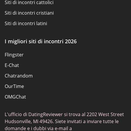
Siti di incontri cattolici
Siti di incontri cristiani
Siti di incontri latini
Siti di incontri per adulti
I migliori siti di incontri 2026
Siti scambisti
Flingster
Siti di incontri popolari
E-Chat
Siti di incontri
Chatrandom
App di incontri Elite
OurTime
Incontri classici
OMGChat
I migliori siti di incontri
Caffmos
Siti di incontri sessuali
L'ufficio di DatingReviewer si trova al 2202 West Street
Fruzo
Hudsonville, MI 49426. Siete invitati a inviare tutte le
Chat Avenue
domande e i dubbi via e-mail a