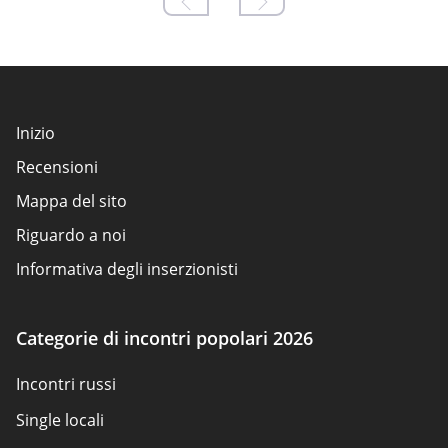
Inizio
Recensioni
Mappa del sito
Riguardo a noi
Informativa degli inserzionisti
Condizioni d'uso
Politica sui cookie
Categorie di incontri popolari 2026
Come valutiamo
Incontri russi
Contattaci
Single locali