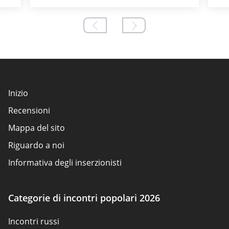
Inizio
Recensioni
Mappa del sito
Riguardo a noi
Informativa degli inserzionisti
Condizioni d'uso
Politica sui cookie
Categorie di incontri popolari 2026
Come valutiamo
Incontri russi