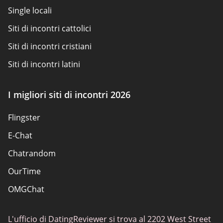
Contattaci
Single locali
Siti di incontri cattolici
Siti di incontri cristiani
Siti di incontri latini
Siti di incontri per adulti
I migliori siti di incontri 2026
Siti scambisti
Flingster
Siti di incontri popolari
E-Chat
Siti di incontri
Chatrandom
App di incontri Elite
OurTime
Incontri classici
OMGChat
I migliori siti di incontri
Caffmos
Siti di incontri sessuali
L'ufficio di DatingReviewer si trova al 2202 West Street