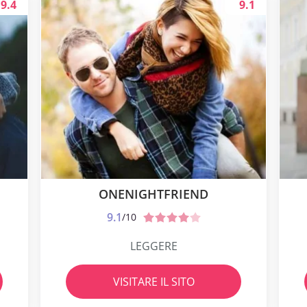
9.4
9.1
ONENIGHTFRIEND
9.1
/10
LEGGERE
VISITARE IL SITO