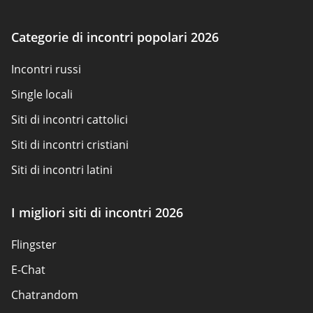
Condizioni d'uso
Politica sui cookie
Categorie di incontri popolari 2026
Come valutiamo
Incontri russi
Contattaci
Single locali
Siti di incontri cattolici
Siti di incontri cristiani
Siti di incontri latini
Siti di incontri per adulti
I migliori siti di incontri 2026
Siti scambisti
Flingster
Siti di incontri popolari
E-Chat
Siti di incontri
Chatrandom
App di incontri Elite