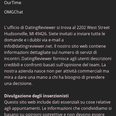
OurTime
Incontri classici
OMGChat
I migliori siti di incontri
Caffmos
Siti di incontri sessuali
L'ufficio di DatingReviewer si trova al 2202 West Street
Fruzo
Hudsonville, MI 49426. Siete invitati a inviare tutte le
Chat Avenue
domande e i dubbi via e-mail a
info@datingreviewer.net
. Il nostro sito web contiene
TenderMeets
informazioni dettagliate sul numero di servizi di
Chatspin
incontri. DatingReviewer fornisce agli utenti descrizioni
credibili e confronti basati sull'opinione del team. La
Tinder
nostra azienda nasce non per attività commerciali ma
Lovoo
mira a dare una mano a chi ha bisogno di prendere
una decisione.
Ukraine Date
FabSwingers
Divulgazione degli inserzionisti
Questo sito web include dati essenziali su cose relative
agli appuntamenti. Le informazioni che condividiamo si
basano su opinioni soggettive e non devono essere