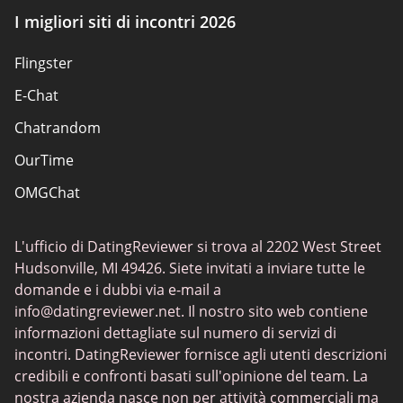
I migliori siti di incontri 2026
Siti scambisti
Flingster
Siti di incontri popolari
E-Chat
Siti di incontri
Chatrandom
App di incontri Elite
OurTime
Incontri classici
OMGChat
I migliori siti di incontri
Caffmos
Siti di incontri sessuali
L'ufficio di DatingReviewer si trova al 2202 West Street
Fruzo
Hudsonville, MI 49426. Siete invitati a inviare tutte le
Chat Avenue
domande e i dubbi via e-mail a
info@datingreviewer.net
. Il nostro sito web contiene
TenderMeets
informazioni dettagliate sul numero di servizi di
Chatspin
incontri. DatingReviewer fornisce agli utenti descrizioni
credibili e confronti basati sull'opinione del team. La
Tinder
nostra azienda nasce non per attività commerciali ma