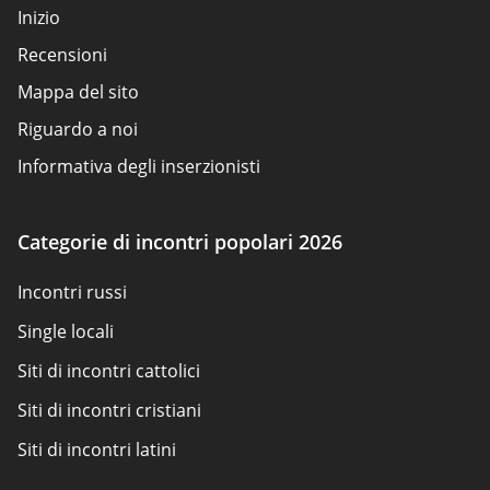
Inizio
Recensioni
Mappa del sito
Riguardo a noi
Informativa degli inserzionisti
Condizioni d'uso
Politica sui cookie
Categorie di incontri popolari 2026
Come valutiamo
Incontri russi
Contattaci
Single locali
Siti di incontri cattolici
Siti di incontri cristiani
Siti di incontri latini
Siti di incontri per adulti